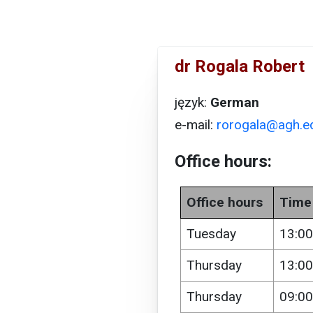
dr Rogala Robert
język:
German
e-mail:
rorogala@agh.ed
Office hours:
Office hours
Time
Tuesday
13:00
Thursday
13:00
Thursday
09:00