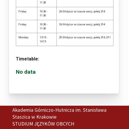
11:30
Friday
10:30 -
26.06 dyżur w czasie sesji, pokój 314
11:30
Friday
10:30 -
26.06 dyżur w czasie sesji, pokój 314
11:30
Monday
13:15 -
29.06 dyżur w czasie sesji, pokój 314, D11
14:15
Timetable:
No data
Akademia Górniczo-Hutnicza im. Stanisława
Staszica w Krakowie
STUDIUM JĘZYKÓW OBCYCH