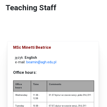
Teaching Staff
MSc Minetti Beatrice
język:
English
e-mail:
beamin@agh.edu.pl
Office hours:
Office
Time
Comments
hours
Wednesday
11:30 -
01.07 dyżur w czasie sesji, poko 314, D11
12:30
Tuesday
10:30 -
07.07, dyżur w czasie sesji, 314, D11