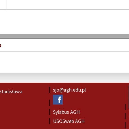
a
sjo@agh.edu.pl
Stanisława
Sylabus AGH
USOSweb AGH