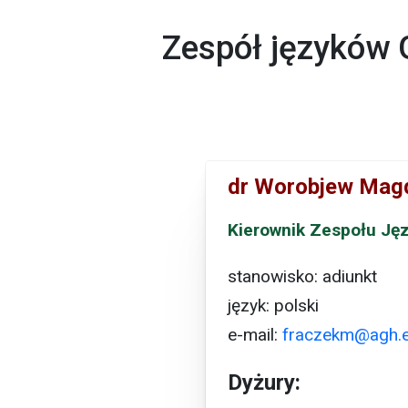
Zespół języków G
dr Worobjew Mag
Kierownik Zespołu Ję
stanowisko: adiunkt
język: polski
e-mail:
fraczekm@agh.e
Dyżury: