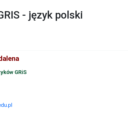
RIS - język polski
dalena
zyków GRiS
du.pl