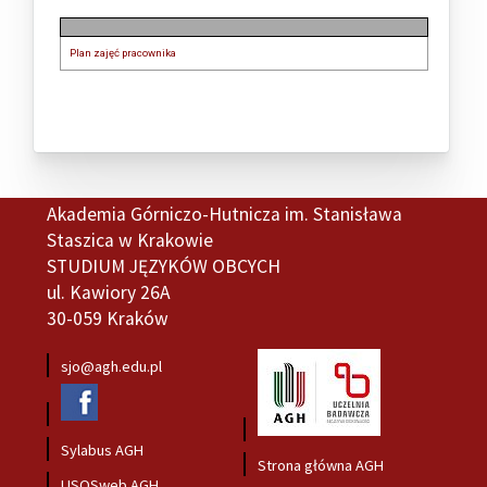
Plan zajęć pracownika
Akademia Górniczo-Hutnicza im. Stanisława
Staszica w Krakowie
STUDIUM JĘZYKÓW OBCYCH
ul. Kawiory 26A
30-059 Kraków
sjo@agh.edu.pl
Sylabus AGH
Strona główna AGH
USOSweb AGH