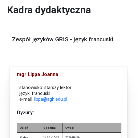
Kadra dydaktyczna
Zespół języków GRIS - język francuski
mgr Lippa Joanna
stanowisko: starszy lektor
język: francuski
e-mail:
lippa@agh.edu.pl
Dyżury:
Dzień
Godzina
Uwagi
Piątek
14:00 - 15:00
2026.06.26